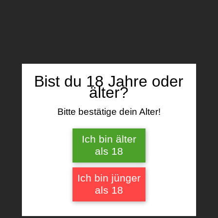
Name, E-Mail-Adresse und Website in
diesem Browser für meinen nächsten
Kommentar speichern.
Bist du 18 Jahre oder
älter?
Ähnliche Produkte
Bitte bestätige dein Alter!
Ich bin älter
als 18
Ich bin jünger
als 18