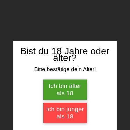
Name, E-Mail-Adresse und Website in
diesem Browser für meinen nächsten
Kommentar speichern.
Bist du 18 Jahre oder
älter?
Bitte bestätige dein Alter!
Ich bin älter
Ähnliche Produkte
als 18
Ich bin jünger
als 18