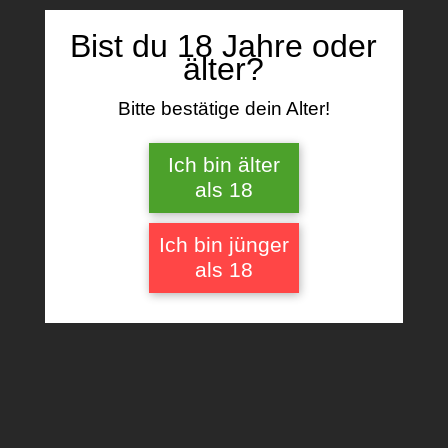
Es gibt noch keine Bewertungen.
Bist du 18 Jahre oder
Schreibe die erste Bewertung für „Einkaufst?
älter?
ten mit Madvapes Logo“
Deine E-Mail-Adresse wird nicht
Bitte bestätige dein Alter!
veröffentlicht.
Erforderliche Felder sind mit
*
markiert
Ich bin älter
als 18
Deine Bewertung
*
Ich bin jünger
als 18