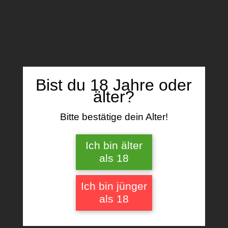
Name, E-Mail-Adresse und Website in
diesem Browser für meinen nächsten
Kommentar speichern.
Bist du 18 Jahre oder
älter?
Ähnliche Produkte
Bitte bestätige dein Alter!
Ich bin älter
als 18
Ich bin jünger
als 18