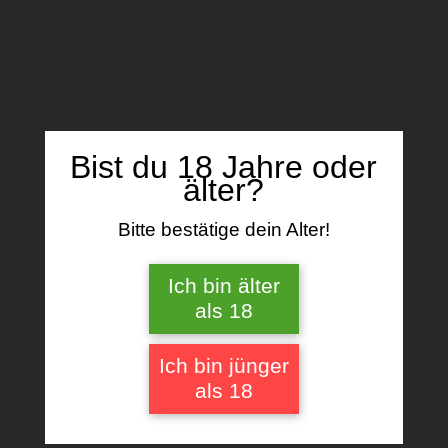
Name, E-Mail-Adresse und Website in
diesem Browser für meinen nächsten
Kommentar speichern.
Bist du 18 Jahre oder
älter?
Ähnliche Produkte
Bitte bestätige dein Alter!
Ich bin älter
als 18
Ich bin jünger
als 18