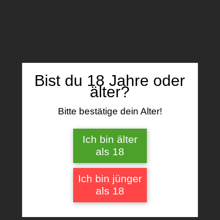
Name, E-Mail-Adresse und Website in
diesem Browser für meinen nächsten
Kommentar speichern.
Bist du 18 Jahre oder
älter?
Bitte bestätige dein Alter!
Ähnliche Produkte
Ich bin älter
als 18
Ich bin jünger
als 18