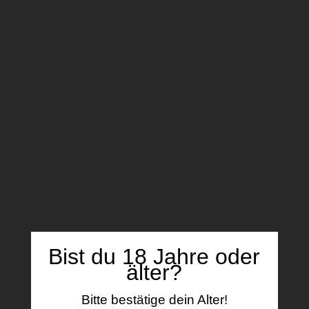
Bewertungen (0)
Bewertungen
Es gibt noch keine Bewertungen.
Schreibe die erste Bewertung für „Apricot
Watermelon“
Deine E-Mail-Adresse wird nicht
veröffentlicht.
Erforderliche Felder sind mit
*
markiert
Deine Bewertung
*
Bist du 18 Jahre oder
Deine Rezension
*
älter?
Bitte bestätige dein Alter!